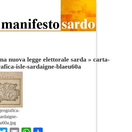
na nuova legge elettorale sarda
»
carta-
afica-isle-sardaigne-blaeu60a
geografica-
sardaigne-
u60a.jpg