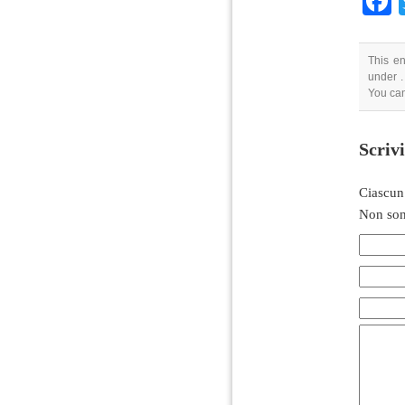
This en
under .
You can
Scriv
Ciascun
Non son