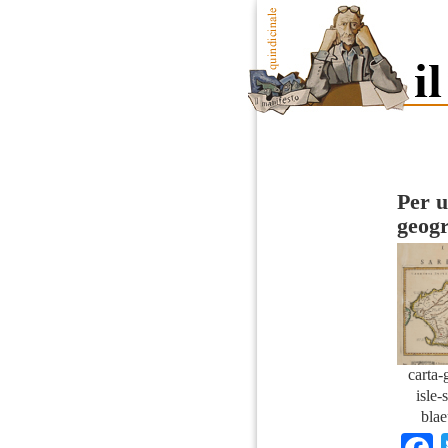
Per u
geogr
carta-
isle-
blae