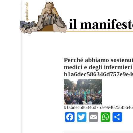
Perché abbiamo sostenuto
medici e degli infermieri
b1a6dec586346d757e9e4
b1a6dec586346d757e9e46256f5646
Facebook
Twitter
Email
What
Co