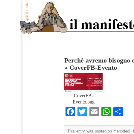
Perché avremo bisogno di
»
CoverFB-Evento
CoverFB-
Evento.png
Facebook
Twitter
Email
What
Co
This entry was posted on mercoledì, 