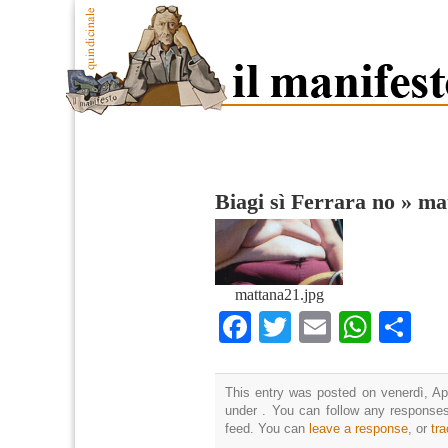
Biagi sì Ferrara no
»
ma
mattana21.jpg
Facebook
Twitter
Email
What
Co
This entry was posted on venerdì, Apr
under . You can follow any responses
feed. You can
leave a response
, or
tr