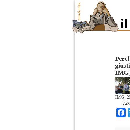
Perch
giust
IMG_
IMG_20
772x