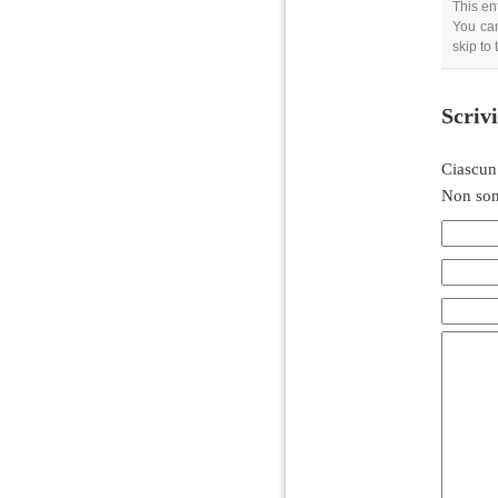
This en
You can
skip to
Scriv
Ciascun
Non son