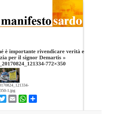
é è importante rivendicare verità e
izia per il signor Demartis
»
20170824_121334-772×350
170824_121334-
350-1.jpg
Facebook
Twitter
Email
WhatsApp
Condividi