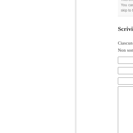
You can
skip to
Scriv
Ciascun
Non son