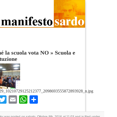
é la scuola vota NO
»
Scuola e
tuzione
29_10210729125212377_2098693555872893928_n.jpg
Facebook
Twitter
Email
WhatsApp
Condividi
try was posted on sabato, Ottobre 8th, 2016 at 11:03 and is filed under .