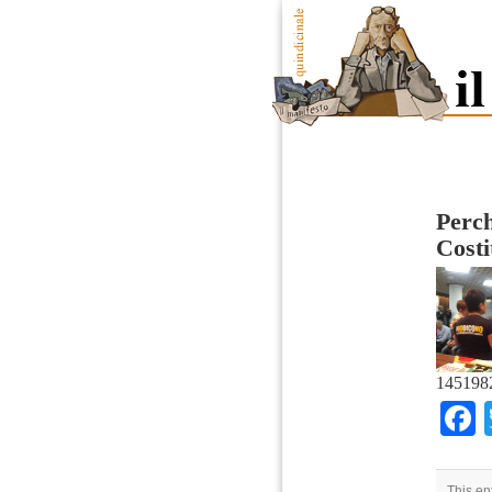
Perch
Costi
145198
This en