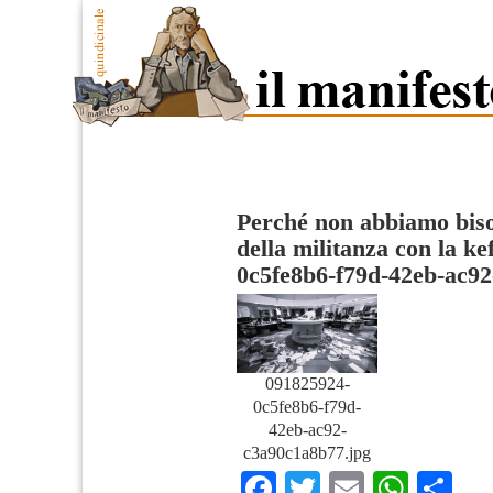
Perché non abbiamo bis
della militanza con la ke
0c5fe8b6-f79d-42eb-ac9
091825924-
0c5fe8b6-f79d-
42eb-ac92-
c3a90c1a8b77.jpg
Facebook
Twitter
Email
What
Co