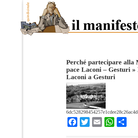
Perché partecipare alla
pace Laconi – Gesturi
»
Laconi a Gesturi
6dc528298454257e1cdee28c26ac4d
Facebook
Twitter
Email
What
Co