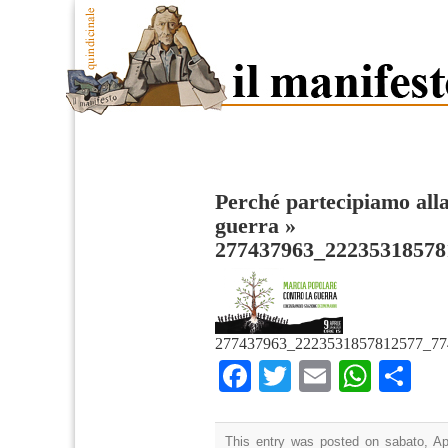
Perché partecipiamo alla
guerra
»
277437963_22235318578
277437963_2223531857812577_77
Facebook
Twitter
Email
What
Co
This entry was posted on sabato, Apr