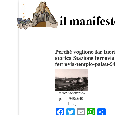
Perché vogliono far fuori 
storica Stazione ferrovi
ferrovia-tempio-palau-9
ferrovia-tempio-
palau-948x640-
1.jpg
Facebook
Twitter
Email
What
Co