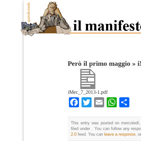
Però il primo maggio
»
i
iMec_7_2013-1.pdf
Facebook
Twitter
Email
What
Co
This entry was posted on mercoledì,
filed under . You can follow any resp
2.0
feed. You can
leave a response
, o