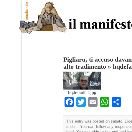
Pigliaru, ti accuso davan
alto tradimento
»
hqdefa
hqdefault-1.jpg
Facebook
Twitter
Email
What
Co
This entry was posted on sabato, Dice
under . You can follow any responses
feed. You can skip to the end and lea