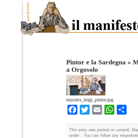
Pintor e la Sardegna
»
M
a Orgosolo
murales_luigi_pintor.jpg
Facebook
Twitter
Email
What
Co
This entry was posted on venerdì, Mag
under . You can follow any responses