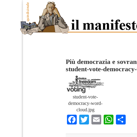
Più democrazia e sovrani
student-vote-democracy
student-vote-
democracy-word-
cloud.jpg
Facebook
Twitter
Email
What
Co