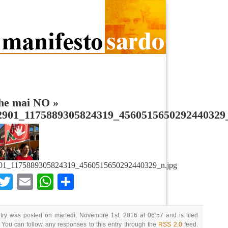
che mai NO
»
2901_1175889305824319_4560515650292440329
01_1175889305824319_4560515650292440329_n.jpg
Facebook
Twitter
Email
WhatsApp
Condividi
try was posted on martedì, Novembre 1st, 2016 at 06:57 and is filed
 You can follow any responses to this entry through the
RSS 2.0
feed.