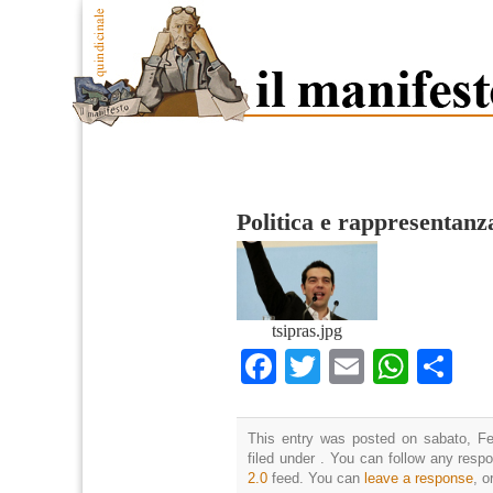
Politica e rappresentanz
tsipras.jpg
Facebook
Twitter
Email
What
Co
This entry was posted on sabato, Fe
filed under . You can follow any resp
2.0
feed. You can
leave a response
, o