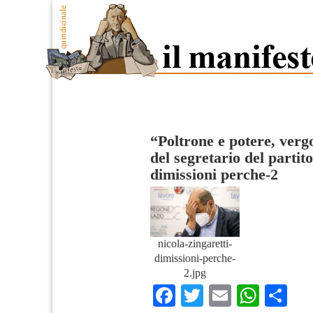
“Poltrone e potere, verg
del segretario del partito
dimissioni perche-2
nicola-zingaretti-
dimissioni-perche-
2.jpg
Facebook
Twitter
Email
What
Co