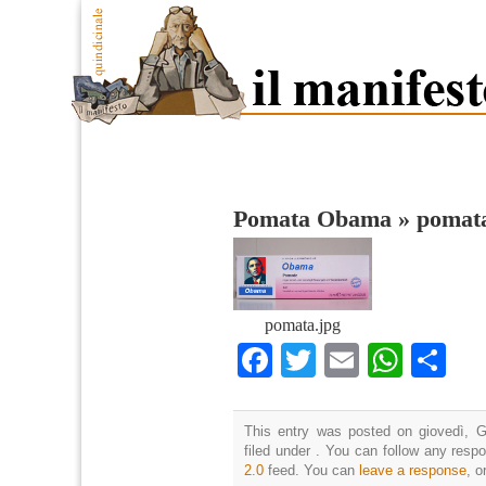
Pomata Obama
»
pomata
pomata.jpg
Facebook
Twitter
Email
What
Co
This entry was posted on giovedì, G
filed under . You can follow any resp
2.0
feed. You can
leave a response
, o