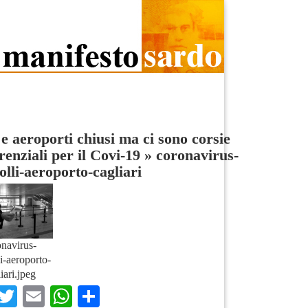
 e aeroporti chiusi ma ci sono corsie
renziali per il Covi-19
»
coronavirus-
olli-aeroporto-cagliari
navirus-
li-aeroporto-
iari.jpeg
Facebook
Twitter
Email
WhatsApp
Condividi