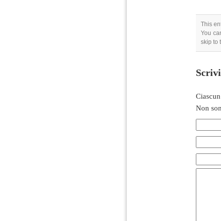
This en
You can
skip to
Scriv
Ciascun
Non son