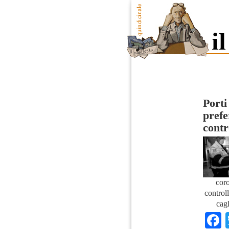
Porti
prefe
contr
coro
control
cagl