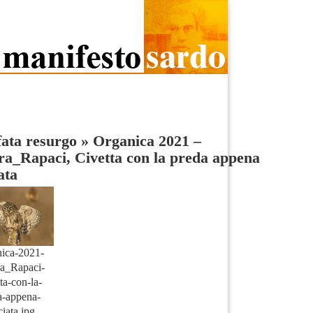
fata resurgo
»
Organica 2021 –
a_Rapaci, Civetta con la preda appena
ata
ica-2021-
a_Rapaci-
ta-con-la-
a-appena-
ciata.jpg