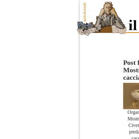
Post 
Mostr
cacci
Organ
Mostr
Civet
pred
cac