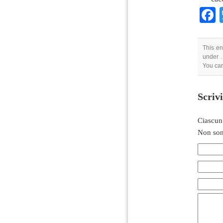
This en
under .
You can
Scriv
Ciascun
Non son