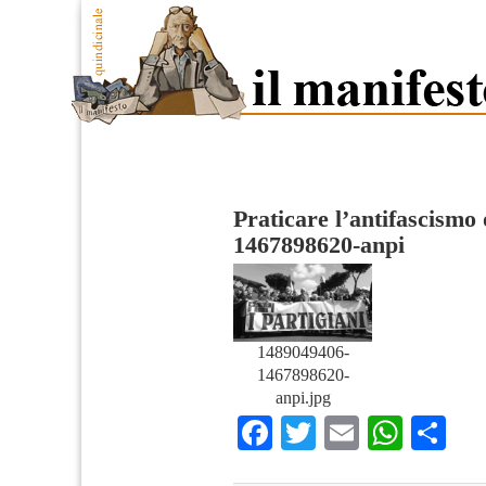
Praticare l’antifascismo 
1467898620-anpi
1489049406-
1467898620-
anpi.jpg
Facebook
Twitter
Email
What
Co