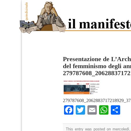
Presentazione de L’Archi
del femminismo degli ann
279787608_20628837172
279787608_2062883717218929_37
Facebook
Twitter
Email
What
Co
This entry was posted on mercoledì,