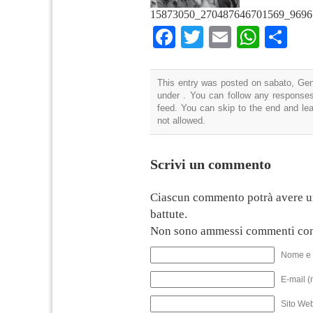
15873050_270487646701569_9696
Facebook
Twitter
Email
What
Co
This entry was posted on sabato, Genn
under . You can follow any responses
feed. You can skip to the end and lea
not allowed.
Scrivi un commento
Ciascun commento potrà avere u
battute.
Non sono ammessi commenti con
Nome e 
E-mail (
Sito We