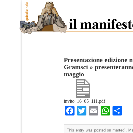
Presentazione edizione n
Gramsci
»
presenteranno
maggio
invito_16_05_111.pdf
Facebook
Twitter
Email
What
Co
This entry was posted on martedì, Mag