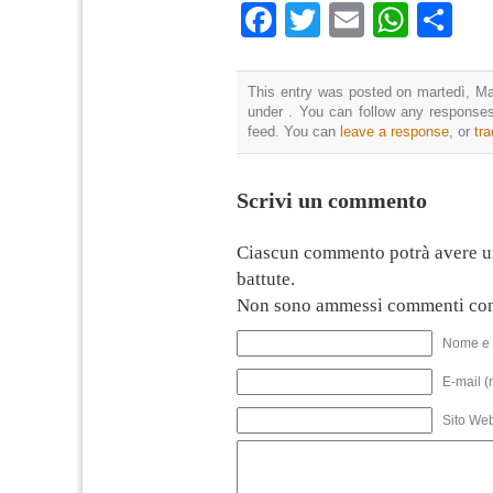
Facebook
Twitter
Email
What
Co
This entry was posted on martedì, Mag
under . You can follow any responses
feed. You can
leave a response
, or
tr
Scrivi un commento
Ciascun commento potrà avere u
battute.
Non sono ammessi commenti con
Nome e 
E-mail (
Sito We