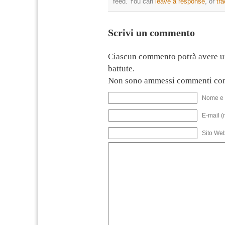
feed. You can
leave a response
, or
tr
Scrivi un commento
Ciascun commento potrà avere u
battute.
Non sono ammessi commenti con
Nome e 
E-mail (
Sito We