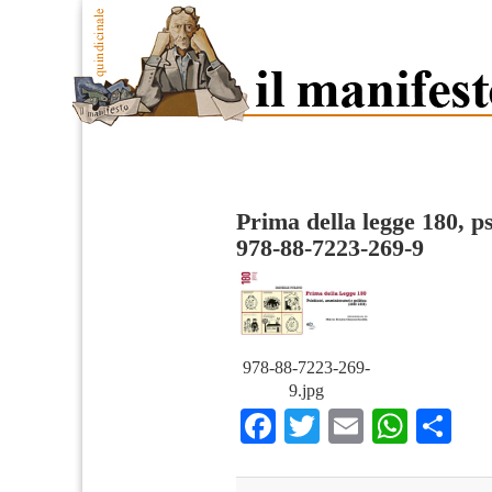
Prima della legge 180, ps
978-88-7223-269-9
978-88-7223-269-
9.jpg
Facebook
Twitter
Email
What
Co