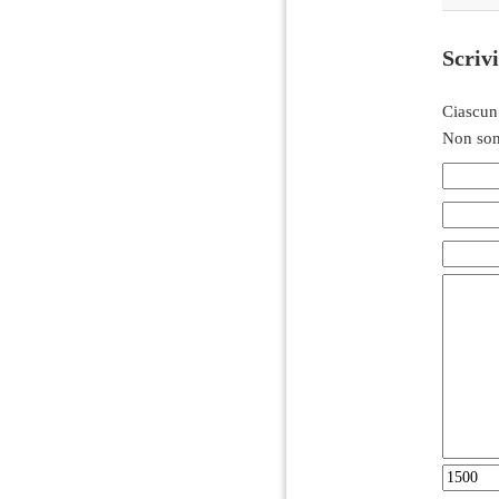
Scriv
Ciascun
Non son