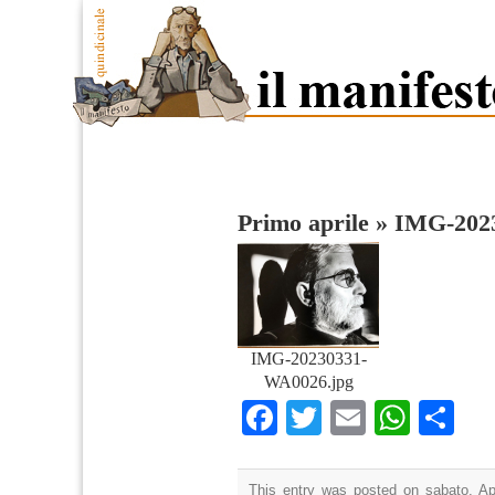
Primo aprile
»
IMG-202
IMG-20230331-
WA0026.jpg
Facebook
Twitter
Email
What
Co
This entry was posted on sabato, Apr