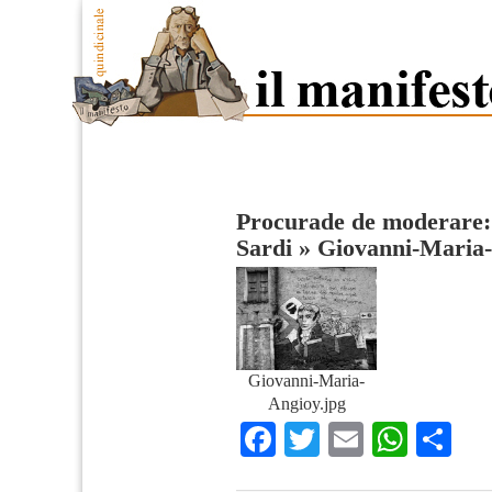
Procurade de moderare: l
Sardi
»
Giovanni-Maria
Giovanni-Maria-
Angioy.jpg
Facebook
Twitter
Email
What
Co