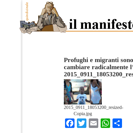
Profughi e migranti son
cambiare radicalmente 
2015_0911_18053200_res
2015_0911_18053200_resized-
Copia.jpg
Facebook
Twitter
Email
What
Co