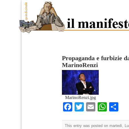
Propaganda e furbizie d
MarinoRenzi
MarinoRenzi.jpg
Facebook
Twitter
Email
What
Co
This entry was posted on martedì, Lug