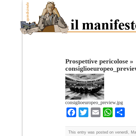
Prospettive pericolose
»
consiglioeuropeo_previ
consiglioeuropeo_preview.jpg
Facebook
Twitter
Email
What
Co
This entry was posted on venerdì, Mag