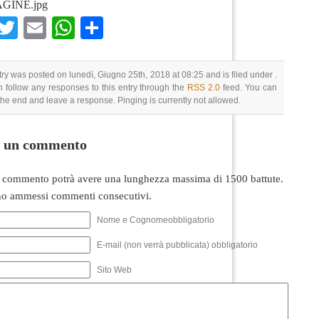
GINE.jpg
Facebook
Twitter
Email
WhatsApp
Condividi
try was posted on lunedì, Giugno 25th, 2018 at 08:25 and is filed under .
 follow any responses to this entry through the
RSS 2.0
feed. You can
 the end and leave a response. Pinging is currently not allowed.
i un commento
 commento potrà avere una lunghezza massima di 1500 battute.
o ammessi commenti consecutivi.
Nome e Cognomeobbligatorio
E-mail (non verrà pubblicata) obbligatorio
Sito Web