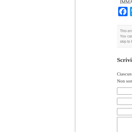
IMMA
This en
You can
skip to
Scriv
Ciascun
Non son