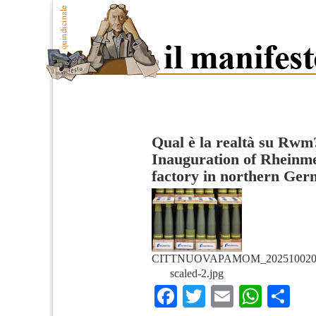
Qual è la realtà su Rwm?
Inauguration of Rheinmet
factory in northern Ge
CITTNUOVAPAMOM_202510020717
scaled-2.jpg
Facebook
Twitter
Email
What
Co