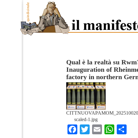
Qual è la realtà su Rwm?
Inauguration of Rheinmet
factory in northern Ge
CITTNUOVAPAMOM_202510020717
scaled-1.jpg
Facebook
Twitter
Email
What
Co