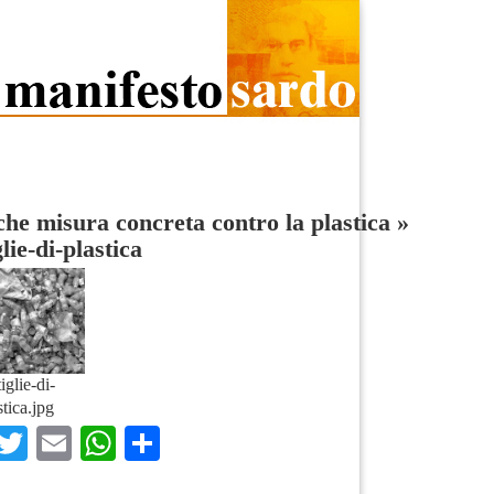
he misura concreta contro la plastica
»
glie-di-plastica
iglie-di-
stica.jpg
Facebook
Twitter
Email
WhatsApp
Condividi