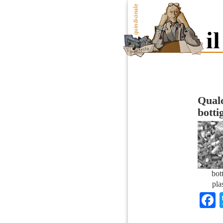
Qualc
botti
bott
pla