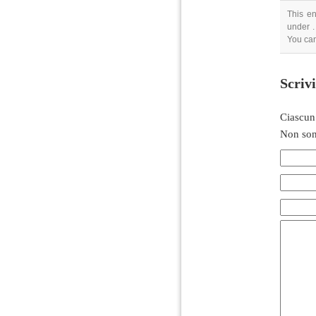
This en
under .
You can
Scriv
Ciascun
Non son