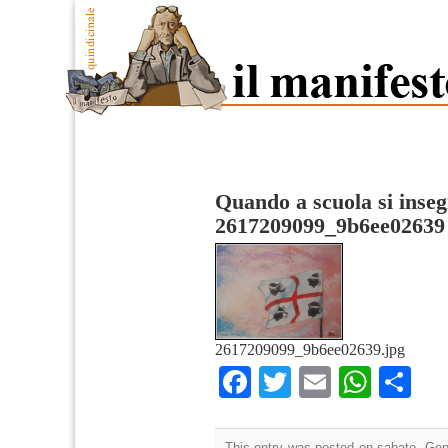
Quando a scuola si inseg
2617209099_9b6ee02639
2617209099_9b6ee02639.jpg
Facebook
Twitter
Email
What
Co
This entry was posted on sabato, Genn