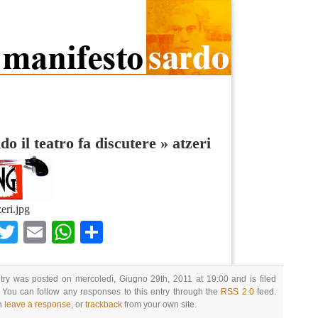
o il teatro fa discutere
»
atzeri
zeri.jpg
Facebook
Twitter
Email
WhatsApp
Condividi
try was posted on mercoledì, Giugno 29th, 2011 at 19:00 and is filed
 You can follow any responses to this entry through the
RSS 2.0
feed.
n
leave a response
, or
trackback
from your own site.