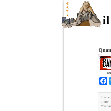
Quand
at
This en
under .
You ca