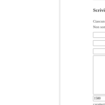
Scriv
Ciascun
Non son
caratter