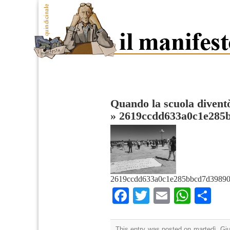
Quando la scuola divent
»
2619ccdd633a0c1e285
2619ccdd633a0c1e285bbcd7d39890
Facebook
Twitter
Email
What
Co
This entry was posted on martedì, Giu