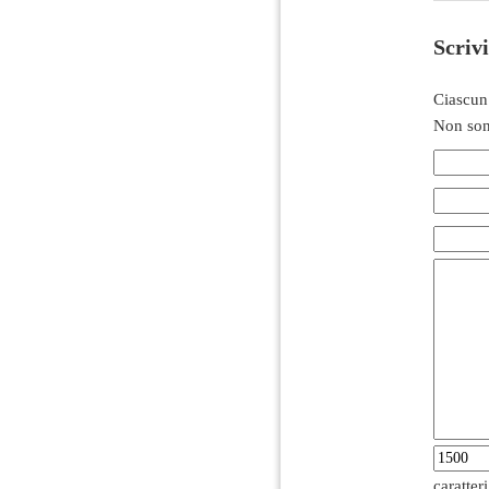
Scriv
Ciascun
Non son
caratter