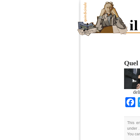
Quel 
del
This en
under .
You ca