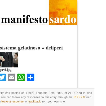
sistema gelatinoso
»
deliperi
iperi.jpg
Facebook
Twitter
Email
WhatsApp
Condividi
try was posted on lunedì, Febbraio 15th, 2010 at 21:16 and is filed
 You can follow any responses to this entry through the
RSS 2.0
feed.
n
leave a response
, or
trackback
from your own site.