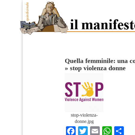
Quella femminile: una c
»
stop violenza donne
stop-violenza-
donne.jpg
Facebook
Twitter
Email
What
Co