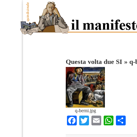
Questa volta due SI
»
q-
q-berni.jpg
Facebook
Twitter
Email
What
Co