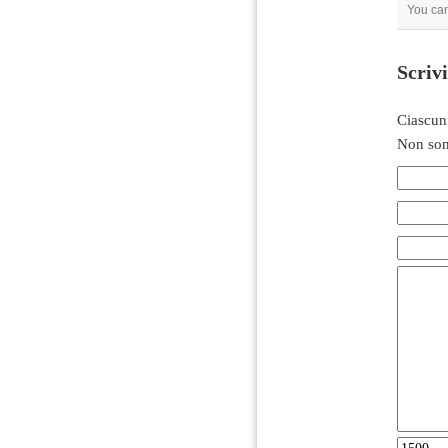
You ca
Scriv
Ciascun
Non son