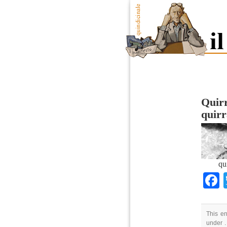
Quirr
quirr
qu
This en
under .