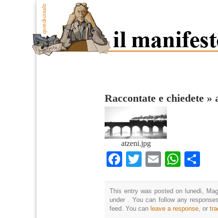
Raccontate e chiedete
»
atzeni.jpg
Facebook
Twitter
Email
What
Co
This entry was posted on lunedì, Magg
under . You can follow any responses
feed. You can
leave a response
, or
tr