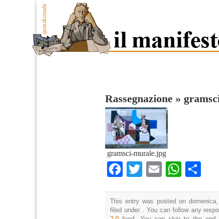
Rassegnazione
»
gramsc
gramsci-murale.jpg
Facebook
Twitter
Email
What
Co
This entry was posted on domenica,
filed under . You can follow any resp
2.0
feed. You can skip to the end 