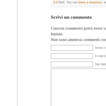
2.0
feed. You can
leave a response
, o
Scrivi un commento
Ciascun commento potrà avere u
battute.
Non sono ammessi commenti con
Nome e 
E-mail (
Sito We