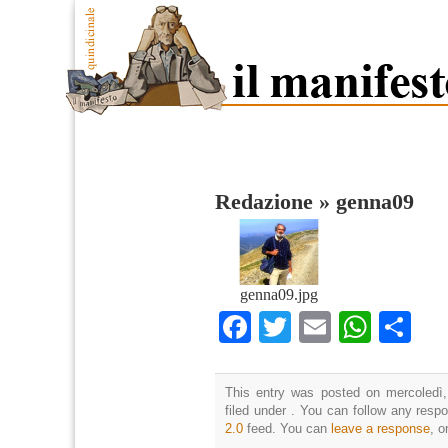
Redazione
»
genna09
genna09.jpg
Facebook
Twitter
Email
What
Co
This entry was posted on mercoledì,
filed under . You can follow any resp
2.0
feed. You can
leave a response
, o