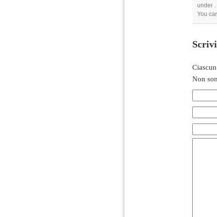
under .
You ca
Scriv
Ciascun
Non son