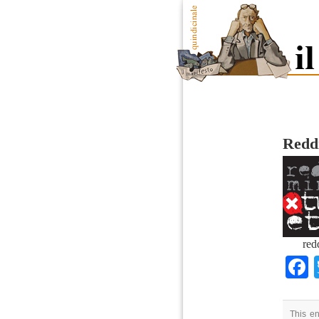
Reddi
red
This en