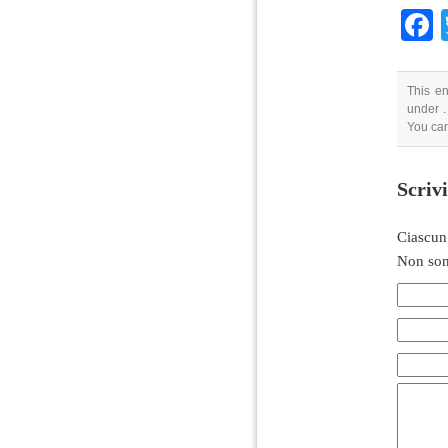
This en
under .
You can
Scriv
Ciascun
Non son