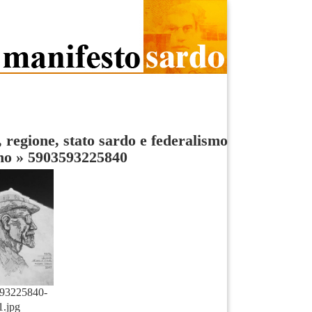
, regione, stato sardo e federalismo
no
»
5903593225840
93225840-
1.jpg